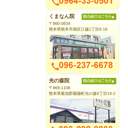
くまなん院
〒860-0834
熊本県熊本市南区江越1丁目9-18
光の森院
〒869-1108
熊本県菊池郡菊陽町光の森6丁目19-2