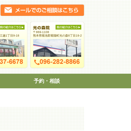
〒869-1108
越1丁目9-18
熊本県菊池郡菊陽町光の森6丁目19-2
予約・相談