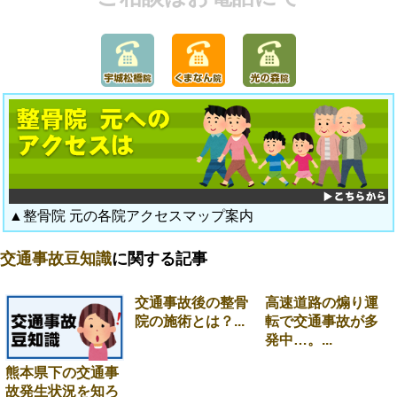
▲整骨院 元の各院アクセスマップ案内
交通事故豆知識
に関する記事
交通事故後の整骨
高速道路の煽り運
院の施術とは？...
転で交通事故が多
発中…。...
熊本県下の交通事
故発生状況を知ろ